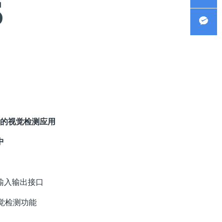
S
询
企业QQ
微信客
服
型的视觉检测应用
中
输入输出接口
视觉检测功能