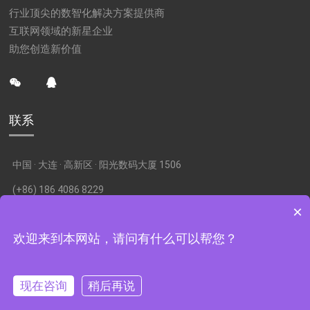
行业顶尖的数智化解决方案提供商
互联网领域的新星企业
助您创造新价值
联系
中国 · 大连 · 高新区 · 阳光数码大厦 1506
(+86) 186 4086 8229
×
cs@caloud.cn
欢迎来到本网站，请问有什么可以帮您？
大连佳云互联网科技有限公司 辽ICP备17017776号
Powered by
MetInfo 8.0
©2008-2026
mituo.cn
现在咨询
稍后再说
首页
产品
行业
QQ