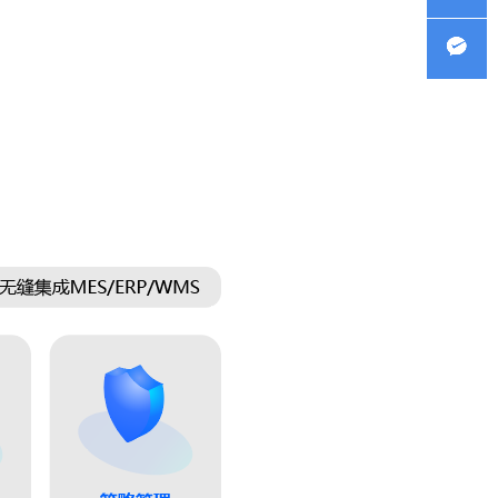
询
企业QQ
微信客
服